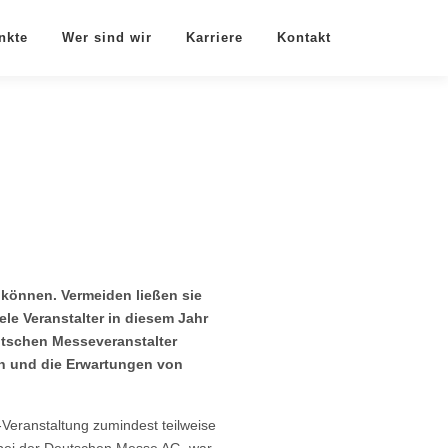
nkte
Wer sind wir
Karriere
Kontakt
können. Vermeiden ließen sie
le Veranstalter in diesem Jahr
eutschen Messeveranstalter
ren und die Erwartungen von
-Veranstaltung zumindest teilweise
n bei der Deutschen Messe AG, war