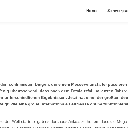
Home
Schwerpu
en schlimmsten Dingen, die einem Messeveranstalter passieren 
ig überraschend, dass nach dem Totalausfall im letzten Jahr vie
ehr unterschiedlichen Ergebnissen. Jetzt hat einer der größten d
eigt, wie eine große internationale Leitmesse online funktionie
e der Welt startete, gab es durchaus Anlass zu hoffen, dass die Mega
ht sein. Für Teresa Niemann, verantwortliche Senior Project Manageri