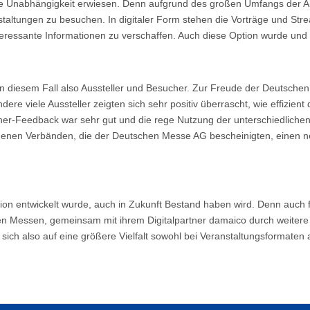
tliche Unabhängigkeit erwiesen. Denn aufgrund des großen Umfangs der 
anstaltungen zu besuchen. In digitaler Form stehen die Vorträge und S
teressante Informationen zu verschaffen. Auch diese Option wurde und w
r, in diesem Fall also Aussteller und Besucher. Zur Freude der Deutsc
dere viele Aussteller zeigten sich sehr positiv überrascht, wie effizie
her-Feedback war sehr gut und die rege Nutzung der unterschiedlichen 
en Verbänden, die der Deutschen Messe AG bescheinigten, einen ne
uation entwickelt wurde, auch in Zukunft Bestand haben wird. Denn auch f
en Messen, gemeinsam mit ihrem Digitalpartner damaico durch weitere a
sich also auf eine größere Vielfalt sowohl bei Veranstaltungsformaten