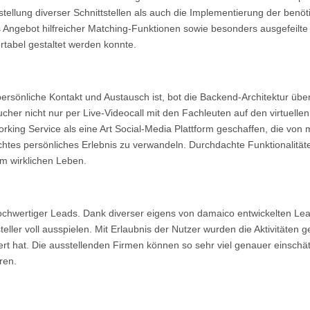
stellung diverser Schnittstellen als auch die Implementierung der benö
s Angebot hilfreicher Matching-Funktionen sowie besonders ausgefeilt
tabel gestaltet werden konnte.
ersönliche Kontakt und Austausch ist, bot die Backend-Architektur übe
sucher nicht nur per Live-Videocall mit den Fachleuten auf den virtue
ing Service als eine Art Social-Media Plattform geschaffen, die von 
chtes persönliches Erlebnis zu verwandeln. Durchdachte Funktionalitä
im wirklichen Leben.
 hochwertiger Leads. Dank diverser eigens von damaico entwickelten Le
eller voll ausspielen. Mit Erlaubnis der Nutzer wurden die Aktivitäten 
ert hat. Die ausstellenden Firmen können so sehr viel genauer einschät
ren.