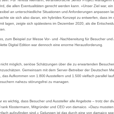
ird, die allen Eventualitäten gerecht werden kann. »Unser Ziel war, ei
flexibel an unterschiedliche Situationen und Anforderungen anpassen 
chte sie sich also daran, ein hybrides Konzept zu entwerfen, dass im 
amit lagen, zeigte sich spätestens im Dezember 2020, als die Entschei
ten.
es, zum Beispiel zur Messe Vor- und -Nachbereitung für Besucher und Au
lette Digital Edition war dennoch eine enorme Herausforderung.
nicht möglich, seriöse Schätzungen über die zu erwartenden Besucher, A
 einzuschätzen. Gemeinsam mit dem Server-Betreiber der Deutschen Me
 es, das Aufkommen von 1.800 Ausstellern und 1.500 vielfach parallel l
Besuchern nahezu störungsfrei zu managen.
r es wichtig, dass Besucher und Aussteller alle Angebote – trotz der di
 Frank Klostermann, Mitgründer und CEO von damaico. »Dazu mussten wi
einfach aufzufinden sind.« Gelungen ist das durch eine von damaico spez