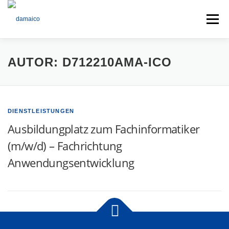
Zum
Inhalt
Menü
springen
Home
Schwerpunkte
Wer sind wir
AUTOR:
D712210AMA-ICO
Karriere
Kontakt
DIENSTLEISTUNGEN
Ausbildungplatz zum Fachinformatiker
(m/w/d) – Fachrichtung
Anwendungsentwicklung